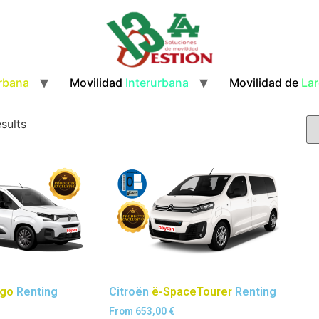
rbana
Movilidad
Interurbana
Movilidad de
Lar
sults
ngo
Renting
Citroën
ë-SpaceTourer
Renting
From
653,00
€