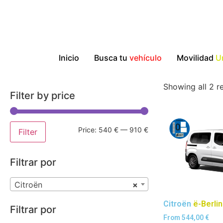
Inicio
Busca tu
vehículo
Movilidad
U
Showing all 2 re
Filter by price
Price:
540 €
—
910 €
Filter
Filtrar por
Citroën
×
Citroën
ë-Berli
Filtrar por
From
544,00
€