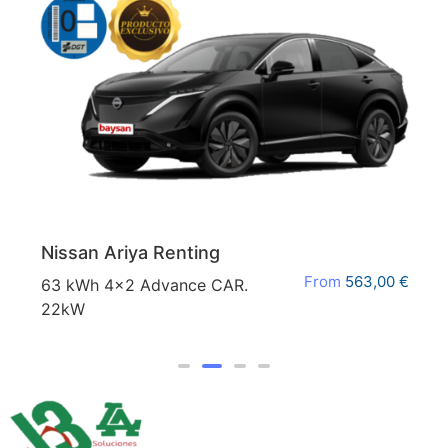
Nissan Ariya Renting
From
563,00
€
63 kWh 4x2 Advance CAR.
22kW
We use cookies on our website to give you the most
relevant experience by remembering your preferences
and repeat visits. By clicking “Accept All”, you consent to
the use of ALL the cookies. However, you may visit
"Cookie Settings" to provide a controlled consent.