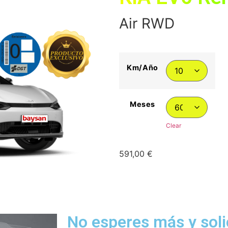
Air RWD
Km/Año
Meses
Clear
591,00
€
No esperes más y solic