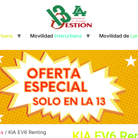
rbana
Movilidad
Interurbana
Movilidad de
Lar
ca
/ KIA EV6 Renting
KIA
EV6
Ren