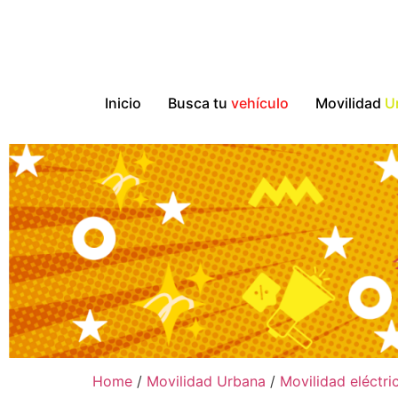
Inicio
Busca tu
vehículo
Movilidad
U
Home
/
Movilidad Urbana
/
Movilidad eléctri