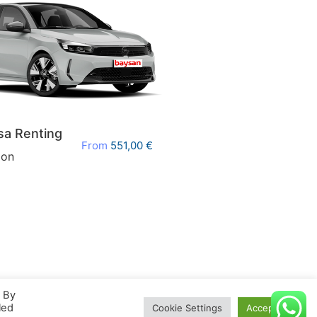
a Renting
From
551,00
€
BYD Atto 3 Renting
n
Comfort
. By
Todos los derechos reservados
led
Cookie Settings
Accept All