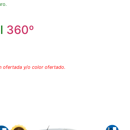
ro.
el
360º
 ofertada y/o color ofertado.