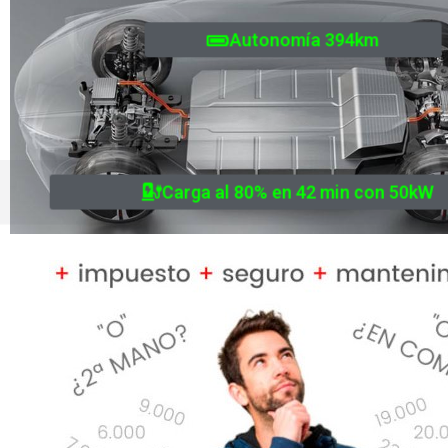
Autonomía 394km
Carga al 80% en 42 min con 50kW