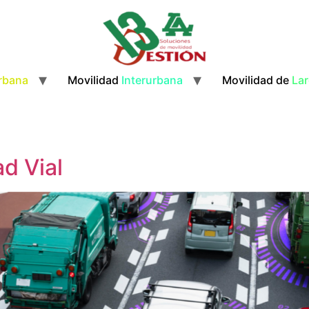
rbana
Movilidad
Interurbana
Movilidad de
Lar
ad Vial